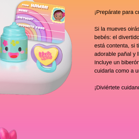
¡Prepárate para c
Si la mueves oirá
bebés: el divertid
está contenta, si 
adorable pañal y l
Incluye un biberó
cuidarla como a u
¡Diviértete cuida